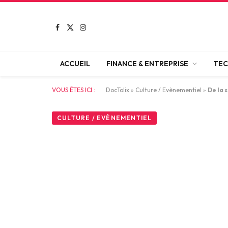
Facebook
X
Instagram
(Twitter)
ACCUEIL
FINANCE & ENTREPRISE
TEC
VOUS ÊTES ICI :
DocTolix
»
Culture / Evènementiel
»
De la 
CULTURE / EVÈNEMENTIEL