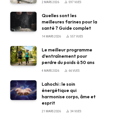
2 MARS 2026
597
VUES
Quelles sont les
meilleures farines pour la
santé ? Guide complet
14 MARS 2026
557
VUES
Le meilleur programme
d’entraînement pour
perdre du poids à 50 ans
4 MARS 2026
66
VUES
Lahochi : le soin
énergétique qui
harmonise corps, âme et
esprit
21 MARS 2026
34
VUES