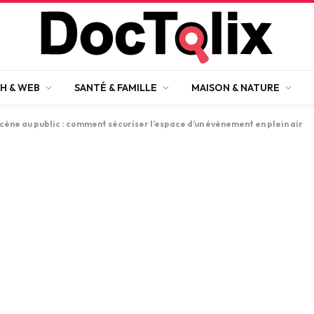
H & WEB
SANTÉ & FAMILLE
MAISON & NATURE
scène au public : comment sécuriser l’espace d’un événement en plein air