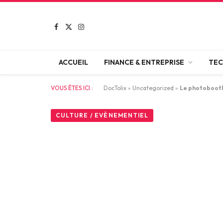
Facebook
X
Instagram
(Twitter)
ACCUEIL
FINANCE & ENTREPRISE
TEC
VOUS ÊTES ICI :
DocTolix
»
Uncategorized
»
Le photobooth
CULTURE / EVÈNEMENTIEL