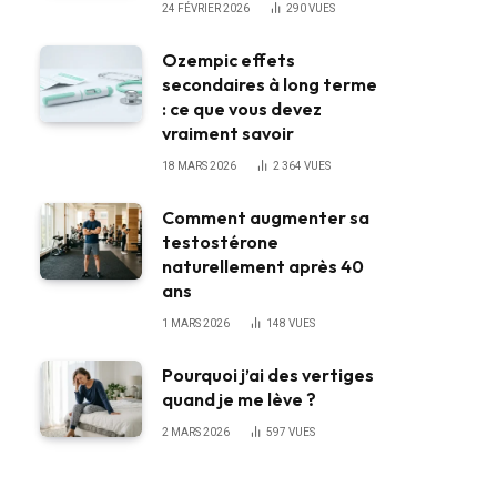
24 FÉVRIER 2026
290
VUES
Ozempic effets
secondaires à long terme
: ce que vous devez
vraiment savoir
18 MARS 2026
2 364
VUES
Comment augmenter sa
testostérone
naturellement après 40
ans
1 MARS 2026
148
VUES
Pourquoi j’ai des vertiges
quand je me lève ?
2 MARS 2026
597
VUES