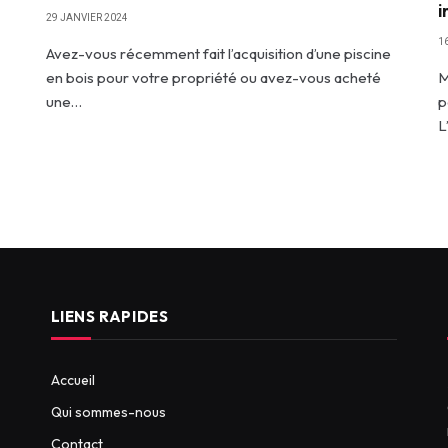
i
29 JANVIER 2024
1
Avez-vous récemment fait l’acquisition d’une piscine
en bois pour votre propriété ou avez-vous acheté
M
une…
p
L
LIENS RAPIDES
Accueil
Qui sommes-nous
Contact