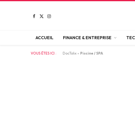
Facebook
X
Instagram
(Twitter)
ACCUEIL
FINANCE & ENTREPRISE
TEC
VOUS ÊTES ICI :
DocTolix
»
Piscine / SPA