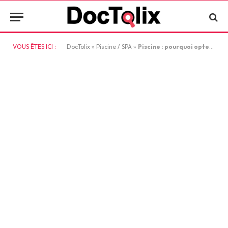
VOUS ÊTES ICI :
DocTolix
»
Piscine / SPA
»
Piscine : pourquoi opter pour un carrelage effet pierre verte ?