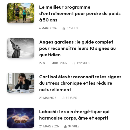
Le meilleur programme
d’entraînement pour perdre du poids
à 50 ans
4 MARS 2026
67
VUES
Anges gardiens : le guide complet
pour reconnaître leurs 10 signes au
quotidien
27 SEPTEMBRE 2025
122
VUES
Cortisol élevé : reconnaître les signes
du stress chronique et les réduire
naturellement
29 MAI 2026
32
VUES
Lahochi : le soin énergétique qui
harmonise corps, âme et esprit
21 MARS 2026
34
VUES