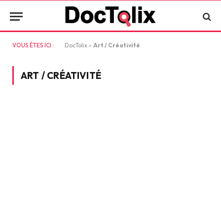
VOUS ÊTES ICI :
DocTolix
»
Art / Créativité
ART / CRÉATIVITÉ