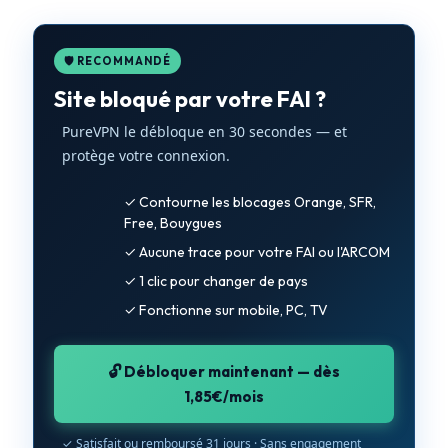
🛡️ RECOMMANDÉ
Site bloqué par votre FAI ?
PureVPN le débloque en 30 secondes — et
protège votre connexion.
✓ Contourne les blocages Orange, SFR,
Free, Bouygues
✓ Aucune trace pour votre FAI ou l'ARCOM
✓ 1 clic pour changer de pays
✓ Fonctionne sur mobile, PC, TV
🔓 Débloquer maintenant — dès
1,85€/mois
✓ Satisfait ou remboursé 31 jours · Sans engagement