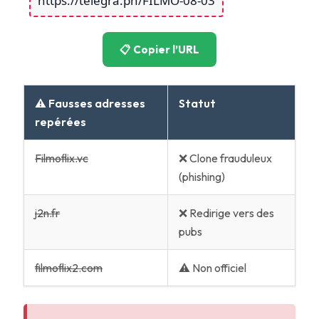
https://telegra.ph/FILMO-08-03
📋 Copier l’URL
⚠️ Fausses adresses
Statut
repérées
Filmoflix.vc
❌ Clone frauduleux
(phishing)
j2n.fr
❌ Redirige vers des
pubs
filmoflix2.com
⚠️ Non officiel