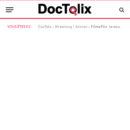
VOUS ÊTES ICI :
DocTolix
»
Streaming / Animes
»
FilmoFlix : la nouvelle adresse officielle du site en août 2026