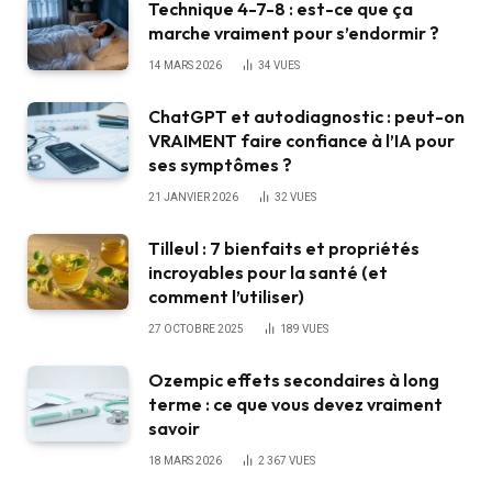
Technique 4-7-8 : est-ce que ça
marche vraiment pour s’endormir ?
14 MARS 2026
34
VUES
ChatGPT et autodiagnostic : peut-on
VRAIMENT faire confiance à l’IA pour
ses symptômes ?
21 JANVIER 2026
32
VUES
Tilleul : 7 bienfaits et propriétés
incroyables pour la santé (et
comment l’utiliser)
27 OCTOBRE 2025
189
VUES
Ozempic effets secondaires à long
terme : ce que vous devez vraiment
savoir
18 MARS 2026
2 367
VUES