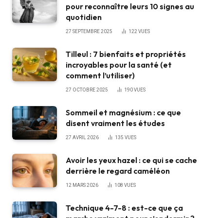
pour reconnaître leurs 10 signes au
quotidien
27 SEPTEMBRE 2025
122
VUES
Tilleul : 7 bienfaits et propriétés
incroyables pour la santé (et
comment l’utiliser)
27 OCTOBRE 2025
190
VUES
Sommeil et magnésium : ce que
disent vraiment les études
27 AVRIL 2026
135
VUES
Avoir les yeux hazel : ce qui se cache
derrière le regard caméléon
12 MARS 2026
108
VUES
Technique 4-7-8 : est-ce que ça