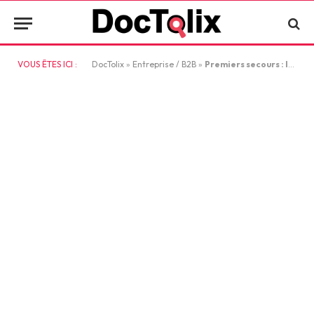
VOUS ÊTES ICI :
DocTolix
»
Entreprise / B2B
»
Premiers secours : les équipements obligatoires en fonction des secteurs d’activité