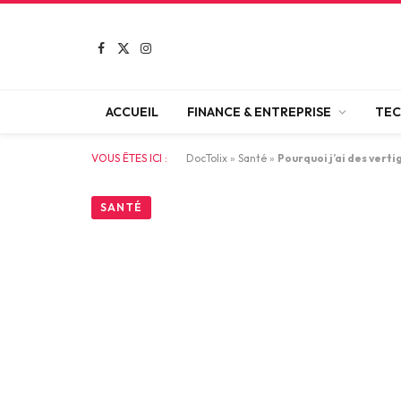
Facebook
X
Instagram
(Twitter)
ACCUEIL
FINANCE & ENTREPRISE
TEC
VOUS ÊTES ICI :
DocTolix
»
Santé
»
Pourquoi j’ai des verti
SANTÉ