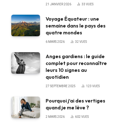
21 JANVIER 2026
33
VUES
Voyage Équateur : une
semaine dans le pays des
quatre mondes
6 MARS 2026
32
VUES
Anges gardiens : le guide
complet pour reconnaître
leurs 10 signes au
quotidien
27 SEPTEMBRE 2025
123
VUES
Pourquoi j’ai des vertiges
quand je me lève ?
2 MARS 2026
602
VUES