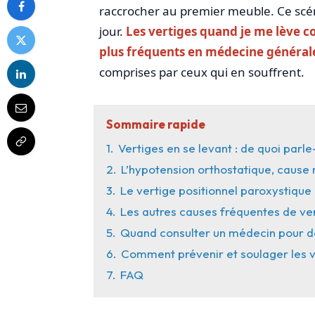
raccrocher au premier meuble. Ce scén
jour.
Les vertiges quand je me lève c
plus fréquents en médecine général
comprises par ceux qui en souffrent.
Sommaire rapide
1.
Vertiges en se levant : de quoi parl
2.
L’hypotension orthostatique, cause
3.
Le vertige positionnel paroxystique b
4.
Les autres causes fréquentes de ver
5.
Quand consulter un médecin pour de
6.
Comment prévenir et soulager les v
7.
FAQ