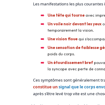
Les manifestations les plus courantes i
Une tête qui tourne
avec impre
Un voile noir devant les yeux
ou
temporairement la vision.
Une vision floue
qui s’accompag
Une sensation de faiblesse gé
poids du corps.
Un étourdissement bref
pouvan
la syncope avec perte de conna
Ces symptômes sont généralement tran
constitue un
signal que le corps env
après s’être levé trop vite est une cho