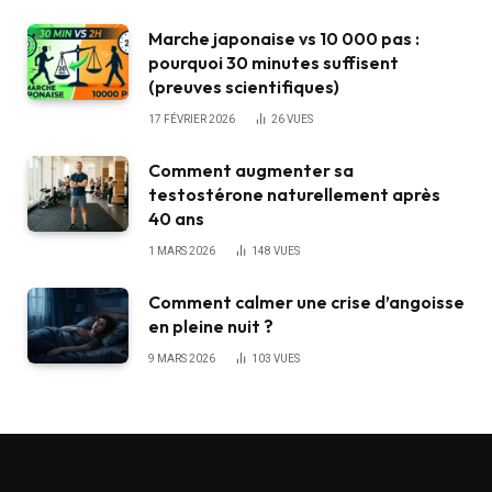
Marche japonaise vs 10 000 pas :
pourquoi 30 minutes suffisent
(preuves scientifiques)
17 FÉVRIER 2026
26
VUES
Comment augmenter sa
testostérone naturellement après
40 ans
1 MARS 2026
148
VUES
Comment calmer une crise d’angoisse
en pleine nuit ?
9 MARS 2026
103
VUES