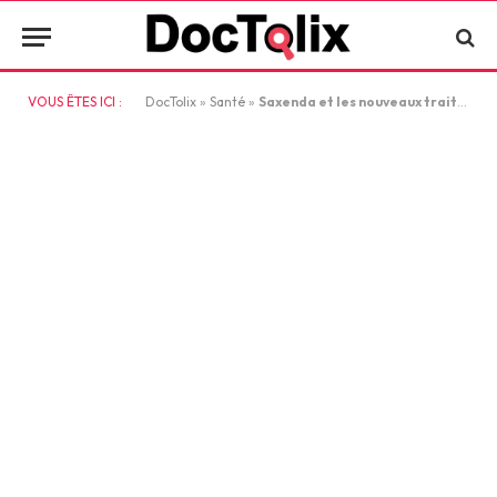
VOUS ÊTES ICI :
DocTolix
»
Santé
»
Saxenda et les nouveaux traitements de l’obésité : une révolution dans la perte de poids