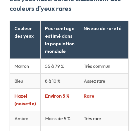
couleurs d’yeux rares
Couleur
Pourcentage
Niveau de rareté
des yeux
estimé dans
la population
mondiale
Marron
55 à 79 %
Très commun
Bleu
8 à 10 %
Assez rare
Hazel
Environ 5 %
Rare
(noisette)
Ambre
Moins de 5 %
Très rare