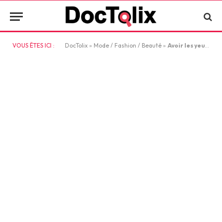
VOUS ÊTES ICI :
DocTolix
»
Mode / Fashion / Beauté
»
Avoir les yeux hazel : ce qui se cache derrière le regard caméléon