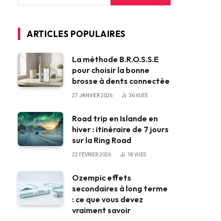
ARTICLES POPULAIRES
La méthode B.R.O.S.S.E
pour choisir la bonne
brosse à dents connectée
27 JANVIER 2026
36
VUES
Road trip en Islande en
hiver : itinéraire de 7 jours
sur la Ring Road
22 FÉVRIER 2026
18
VUES
Ozempic effets
secondaires à long terme
: ce que vous devez
vraiment savoir