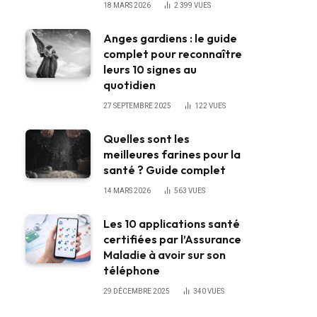
18 MARS 2026
2 399
VUES
Anges gardiens : le guide
complet pour reconnaître
leurs 10 signes au
quotidien
27 SEPTEMBRE 2025
122
VUES
Quelles sont les
meilleures farines pour la
santé ? Guide complet
14 MARS 2026
563
VUES
Les 10 applications santé
certifiées par l’Assurance
Maladie à avoir sur son
téléphone
29 DÉCEMBRE 2025
340
VUES