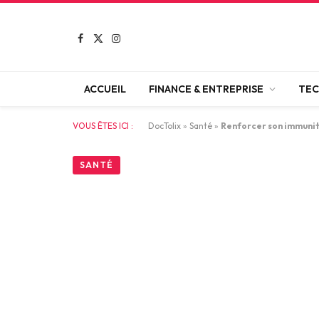
Facebook
X
Instagram
(Twitter)
ACCUEIL
FINANCE & ENTREPRISE
TEC
VOUS ÊTES ICI :
DocTolix
»
Santé
»
Renforcer son immunit
SANTÉ