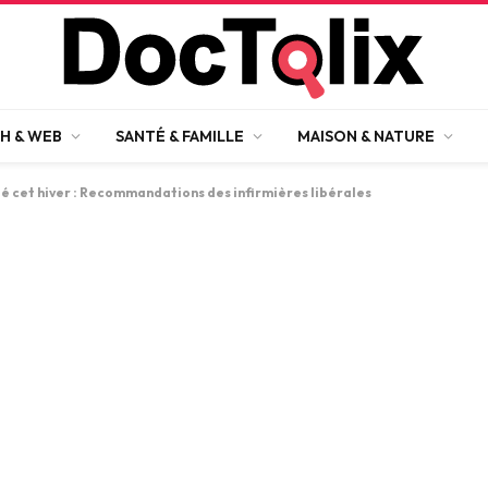
H & WEB
SANTÉ & FAMILLE
MAISON & NATURE
é cet hiver : Recommandations des infirmières libérales