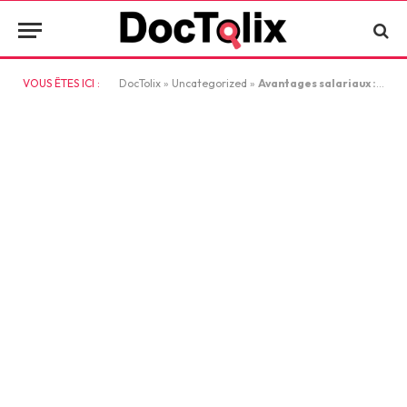
VOUS ÊTES ICI :
DocTolix
»
Uncategorized
»
Avantages salariaux : stratégies efficaces pour motiver vos équipes toute l’année