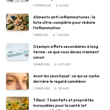
9 FÉVRIER 2026
35
VUES
Aliments anti-inflammatoires : la
liste ultra-complète pour réduire
l’inflammation
5 MARS 2026
1 246
VUES
Ozempic effets secondaires à long
terme : ce que vous devez vraiment
savoir
18 MARS 2026
2 357
VUES
Avoir les yeux hazel : ce qui se cache
derrière le regard caméléon
12 MARS 2026
105
VUES
Tilleul : 7 bienfaits et propriétés
incroyables pour la santé (et