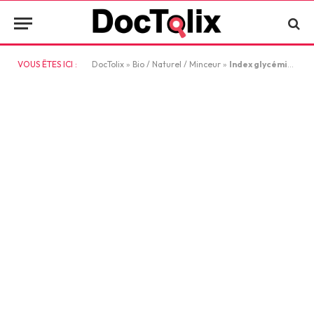
VOUS ÊTES ICI :
DocTolix
»
Bio / Naturel / Minceur
»
Index glycémique des aliments : guide pratique pour manger sans pic de glycémie