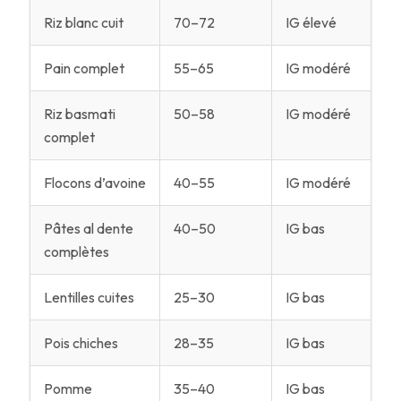
Riz blanc cuit
70–72
IG élevé
Pain complet
55–65
IG modéré
Riz basmati
50–58
IG modéré
complet
Flocons d’avoine
40–55
IG modéré
Pâtes al dente
40–50
IG bas
complètes
Lentilles cuites
25–30
IG bas
Pois chiches
28–35
IG bas
Pomme
35–40
IG bas