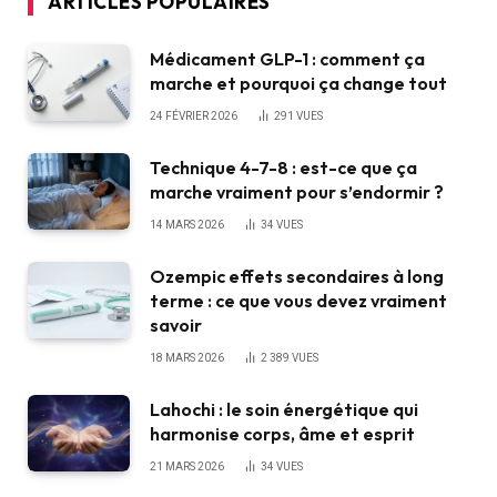
ARTICLES POPULAIRES
Médicament GLP-1 : comment ça
marche et pourquoi ça change tout
24 FÉVRIER 2026
291
VUES
Technique 4-7-8 : est-ce que ça
marche vraiment pour s’endormir ?
14 MARS 2026
34
VUES
Ozempic effets secondaires à long
terme : ce que vous devez vraiment
savoir
18 MARS 2026
2 389
VUES
Lahochi : le soin énergétique qui
harmonise corps, âme et esprit
21 MARS 2026
34
VUES