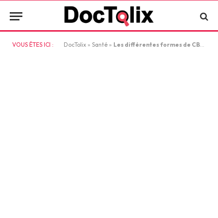
VOUS ÊTES ICI :
DocTolix
»
Santé
»
Les différentes formes de CBD : quelle est la meilleure pour vous ?