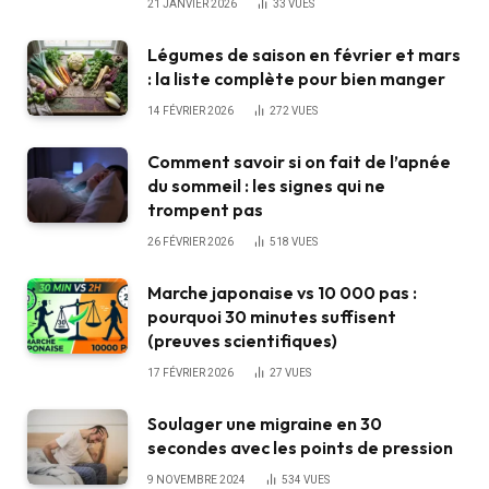
21 JANVIER 2026
33
VUES
Légumes de saison en février et mars
: la liste complète pour bien manger
14 FÉVRIER 2026
272
VUES
Comment savoir si on fait de l’apnée
du sommeil : les signes qui ne
trompent pas
26 FÉVRIER 2026
518
VUES
Marche japonaise vs 10 000 pas :
pourquoi 30 minutes suffisent
(preuves scientifiques)
17 FÉVRIER 2026
27
VUES
Soulager une migraine en 30
secondes avec les points de pression
9 NOVEMBRE 2024
534
VUES