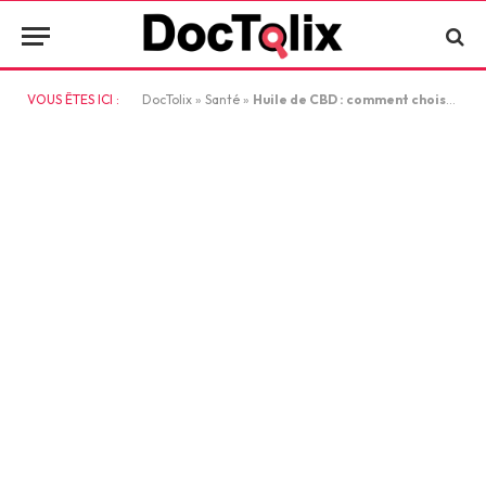
VOUS ÊTES ICI :
DocTolix
»
Santé
»
Huile de CBD : comment choisir une huile de qualité ?