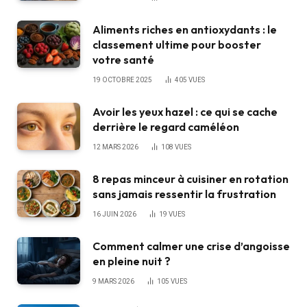
Aliments riches en antioxydants : le
classement ultime pour booster
votre santé
19 OCTOBRE 2025
405
VUES
Avoir les yeux hazel : ce qui se cache
derrière le regard caméléon
12 MARS 2026
108
VUES
8 repas minceur à cuisiner en rotation
sans jamais ressentir la frustration
16 JUIN 2026
19
VUES
Comment calmer une crise d’angoisse
en pleine nuit ?
9 MARS 2026
105
VUES