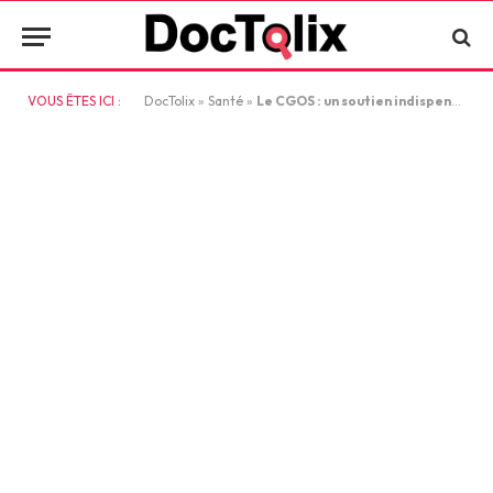
VOUS ÊTES ICI :
DocTolix
»
Santé
»
Le CGOS : un soutien indispensable pour le personnel hospitalier