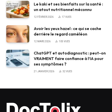
Le kaki et ses bienfaits sur la santé :
un atout nutritionnel méconnu
12 FÉVRIER 2026
17
VUES
Avoir les yeux hazel : ce qui se cache
derrière le regard caméléon
12 MARS 2026
105
VUES
ChatGPT et autodiagnostic : peut-on
VRAIMENT faire confiance à l’IA pour
ses symptômes ?
21 JANVIER 2026
32
VUES