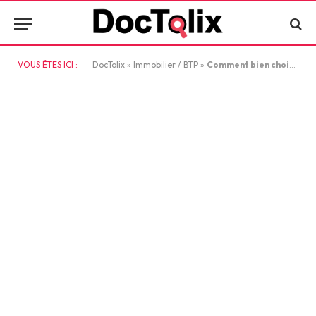
VOUS ÊTES ICI :
DocTolix
»
Immobilier / BTP
»
Comment bien choisir son cadre de vie ?