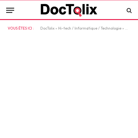
VOUS ÊTES ICI :
DocTolix
»
Hi-tech / Informatique / Technologie
»
Minima