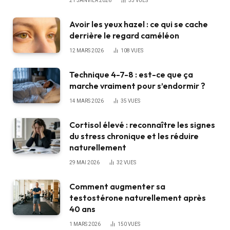
21 JANVIER 2026
33
VUES
Avoir les yeux hazel : ce qui se cache
derrière le regard caméléon
12 MARS 2026
108
VUES
Technique 4-7-8 : est-ce que ça
marche vraiment pour s’endormir ?
14 MARS 2026
35
VUES
Cortisol élevé : reconnaître les signes
du stress chronique et les réduire
naturellement
29 MAI 2026
32
VUES
Comment augmenter sa
testostérone naturellement après
40 ans
1 MARS 2026
150
VUES