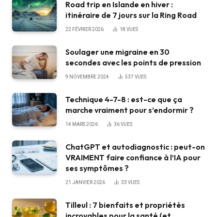
Road trip en Islande en hiver :
itinéraire de 7 jours sur la Ring Road
22 FÉVRIER 2026
18
VUES
Soulager une migraine en 30
secondes avec les points de pression
9 NOVEMBRE 2024
537
VUES
Technique 4-7-8 : est-ce que ça
marche vraiment pour s’endormir ?
14 MARS 2026
36
VUES
ChatGPT et autodiagnostic : peut-on
VRAIMENT faire confiance à l’IA pour
ses symptômes ?
21 JANVIER 2026
33
VUES
Tilleul : 7 bienfaits et propriétés
incroyables pour la santé (et