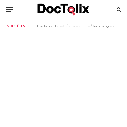
VOUS ÊTES ICI :
DocTolix
»
Hi-tech / Informatique / Technologie
»
Commen