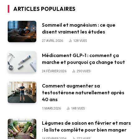
ARTICLES POPULAIRES
Sommeil et magnésium : ce que
disent vraiment les études
27 AVRIL 2026
128
VUES
Médicament GLP-1 : comment ça
marche et pourquoi ça change tout
24 FÉVRIER 2026
290
VUES
Comment augmenter sa
testostérone naturellement après
40 ans
1 MARS 2026
148
VUES
Légumes de saison en février et mars
: la liste complète pour bien manger
14 FÉVRIER 2026
272
VUES