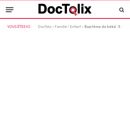
VOUS ÊTES ICI :
DocTolix
»
Famille / Enfant
»
Baptême de bébé : 5 idées de cadeau pour une célébration inoubliable