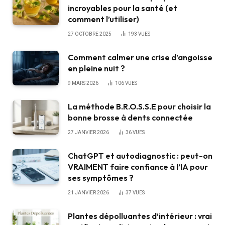
incroyables pour la santé (et
comment l’utiliser)
27 OCTOBRE 2025
193
VUES
Comment calmer une crise d’angoisse
en pleine nuit ?
9 MARS 2026
106
VUES
La méthode B.R.O.S.S.E pour choisir la
bonne brosse à dents connectée
27 JANVIER 2026
36
VUES
ChatGPT et autodiagnostic : peut-on
VRAIMENT faire confiance à l’IA pour
ses symptômes ?
21 JANVIER 2026
37
VUES
Plantes dépolluantes d’intérieur : vrai