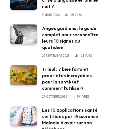
crise d’angoisse en pleine
nuit ?
9 MARS 2026
105
VUES
Anges gardiens : le guide
complet pour reconnaître
leurs 10 signes au
quotidien
27 SEPTEMBRE 2025
123
VUES
Tilleul : 7 bienfaits et
propriétés incroyables
pour la santé (et
comment l’utiliser)
27 OCTOBRE 2025
191
VUES
Les 10 applications santé
certifiées par l’Assurance
Maladie à avoir sur son