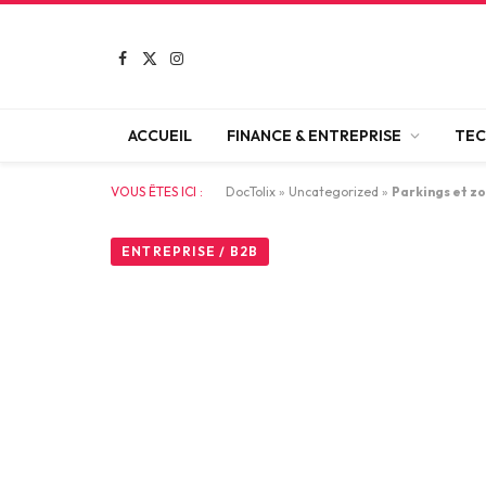
Facebook
X
Instagram
(Twitter)
ACCUEIL
FINANCE & ENTREPRISE
TEC
VOUS ÊTES ICI :
DocTolix
»
Uncategorized
»
Parkings et zo
ENTREPRISE / B2B