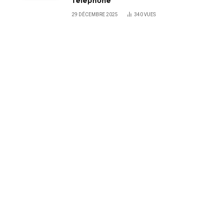
téléphone
29 DÉCEMBRE 2025
340
VUES