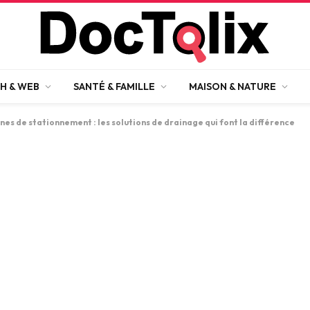
H & WEB
SANTÉ & FAMILLE
MAISON & NATURE
nes de stationnement : les solutions de drainage qui font la différence