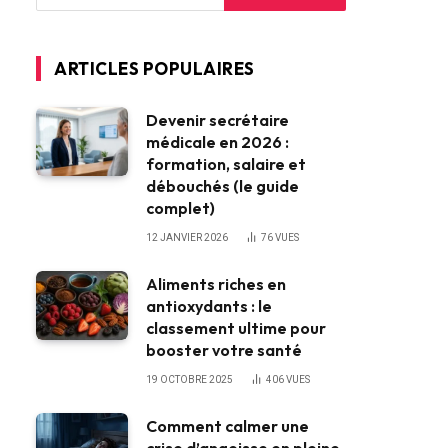
ARTICLES POPULAIRES
Devenir secrétaire
médicale en 2026 :
formation, salaire et
débouchés (le guide
complet)
12 JANVIER 2026
76
VUES
Aliments riches en
antioxydants : le
classement ultime pour
booster votre santé
19 OCTOBRE 2025
406
VUES
Comment calmer une