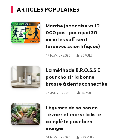
ARTICLES POPULAIRES
Marche japonaise vs 10
000 pas : pourquoi 30
minutes suffisent
(preuves scientifiques)
17 FÉVRIER 2026
26
VUES
La méthode B.R.O.S.S.E
pour choisir la bonne
brosse à dents connectée
27 JANVIER 2026
35
VUES
Légumes de saison en
février et mars : la liste
complète pour bien
manger
14 FÉVRIER 2026
272
VUES