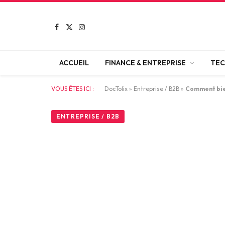
Facebook
X
Instagram
(Twitter)
ACCUEIL
FINANCE & ENTREPRISE
TEC
VOUS ÊTES ICI :
DocTolix
»
Entreprise / B2B
»
Comment bie
ENTREPRISE / B2B