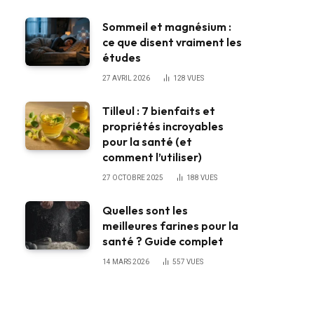
Sommeil et magnésium :
ce que disent vraiment les
études
27 AVRIL 2026
128
VUES
Tilleul : 7 bienfaits et
propriétés incroyables
pour la santé (et
comment l’utiliser)
27 OCTOBRE 2025
188
VUES
Quelles sont les
meilleures farines pour la
santé ? Guide complet
14 MARS 2026
557
VUES