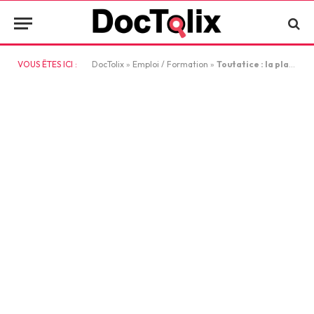
VOUS ÊTES ICI :
DocTolix
»
Emploi / Formation
»
Toutatice : la plateforme numérique au cœur de l’éducation en Bretagne