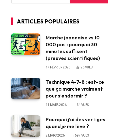
ARTICLES POPULAIRES
Marche japonaise vs 10
000 pas : pourquoi 30
minutes suffisent
(preuves scientifiques)
17 FÉVRIER 2026
26
VUES
Technique 4-7-8 : est-ce
que ça marche vraiment
pour s’endormir ?
14 MARS 2026
34
VUES
Pourquoi j’ai des vertiges
quand je me lève ?
2 MARS 2026
597
VUES