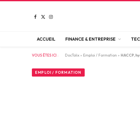
Facebook
X
Instagram
(Twitter)
ACCUEIL
FINANCE & ENTREPRISE
TEC
VOUS ÊTES ICI :
DocTolix
»
Emploi / Formation
»
HACCP, hyg
EMPLOI / FORMATION