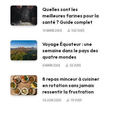
Quelles sont les
meilleures farines pour la
santé ? Guide complet
14 MARS 2026
562
VUES
Voyage Équateur : une
semaine dans le pays des
quatre mondes
6 MARS 2026
32
VUES
8 repas minceur à cuisiner
en rotation sans jamais
ressentir la frustration
16 JUIN 2026
19
VUES