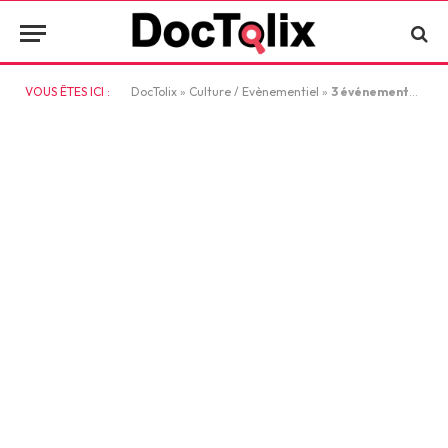
VOUS ÊTES ICI :
DocTolix
»
Culture / Evènementiel
»
3 événements pour lesquels faire appel à un caricaturiste