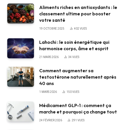
Aliments riches en antioxydants : le
classement ultime pour booster
votre santé
19 OCTOBRE 2025
402
VUES
Lahochi : le soin énergétique qui
harmonise corps, âme et esprit
21 MARS 2026
34
VUES
Comment augmenter sa
testostérone naturellement après
40 ans
1 MARS 2026
150
VUES
Médicament GLP-1 : comment ça
marche et pourquoi ça change tout
24 FÉVRIER 2026
291
VUES