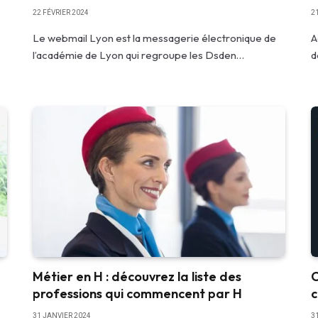
22 FÉVRIER 2024
2
Le webmail Lyon est la messagerie électronique de
A
l’académie de Lyon qui regroupe les Dsden…
d
Métier en H : découvrez la liste des
C
professions qui commencent par H
c
31 JANVIER 2024
3