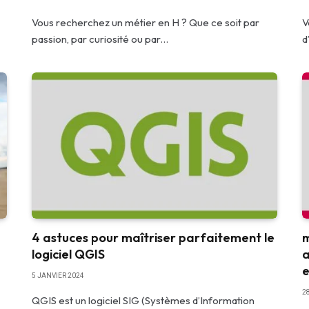
Vous recherchez un métier en H ? Que ce soit par
V
passion, par curiosité ou par…
d
4 astuces pour maîtriser parfaitement le
m
logiciel QGIS
a
e
5 JANVIER 2024
2
QGIS est un logiciel SIG (Systèmes d’Information