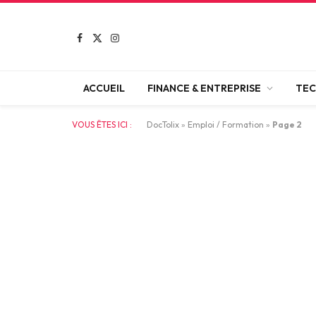
Facebook
X
Instagram
(Twitter)
ACCUEIL
FINANCE & ENTREPRISE
TEC
VOUS ÊTES ICI :
DocTolix
»
Emploi / Formation
»
Page 2