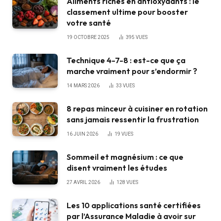
Aliments riches en antioxydants : le
classement ultime pour booster
votre santé
19 OCTOBRE 2025
395
VUES
Technique 4-7-8 : est-ce que ça
marche vraiment pour s’endormir ?
14 MARS 2026
33
VUES
8 repas minceur à cuisiner en rotation
sans jamais ressentir la frustration
16 JUIN 2026
19
VUES
Sommeil et magnésium : ce que
disent vraiment les études
27 AVRIL 2026
128
VUES
Les 10 applications santé certifiées
par l’Assurance Maladie à avoir sur