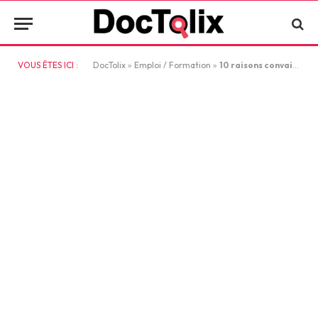
VOUS ÊTES ICI :
DocTolix
»
Emploi / Formation
»
10 raisons convaincantes de faire de la recherche en France