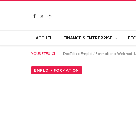
Facebook
X
Instagram
(Twitter)
ACCUEIL
FINANCE & ENTREPRISE
TEC
VOUS ÊTES ICI :
DocTolix
»
Emploi / Formation
»
Webmail L
EMPLOI / FORMATION