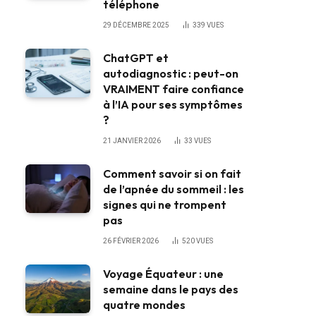
téléphone
29 DÉCEMBRE 2025
339
VUES
ChatGPT et
autodiagnostic : peut-on
VRAIMENT faire confiance
à l’IA pour ses symptômes
?
21 JANVIER 2026
33
VUES
Comment savoir si on fait
de l’apnée du sommeil : les
signes qui ne trompent
pas
26 FÉVRIER 2026
520
VUES
Voyage Équateur : une
semaine dans le pays des
quatre mondes