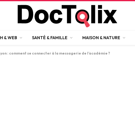
H & WEB
SANTÉ & FAMILLE
MAISON & NATURE
yon : comment se connecter à la messagerie de l’académie ?