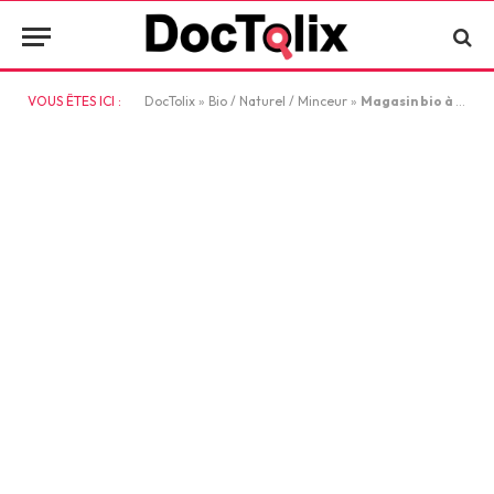
VOUS ÊTES ICI :
DocTolix
»
Bio / Naturel / Minceur
»
Magasin bio à Niort : où trouver des produits sains et de qualité ?