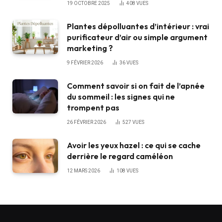
19 OCTOBRE 2025
408
VUES
Plantes dépolluantes d’intérieur : vrai
purificateur d’air ou simple argument
marketing ?
9 FÉVRIER 2026
36
VUES
Comment savoir si on fait de l’apnée
du sommeil : les signes qui ne
trompent pas
26 FÉVRIER 2026
527
VUES
Avoir les yeux hazel : ce qui se cache
derrière le regard caméléon
12 MARS 2026
108
VUES