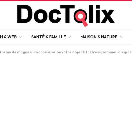
H & WEB
SANTÉ & FAMILLE
MAISON & NATURE
forme de magnésium choisir selon votre objectif : stress, sommeil ou spor