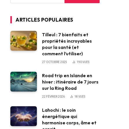
ARTICLES POPULAIRES
Tilleul : 7 bienfaits et
propriétés incroyables
pour la santé (et
comment l’utiliser)
27 OCTOBRE 2025
190
VUES
Road trip en Islande en
hiver : itinéraire de 7 jours
sur la Ring Road
22 FÉVRIER 2026
18
VUES
Lahochi : le soin
énergétique qui
harmonise corps, âme et