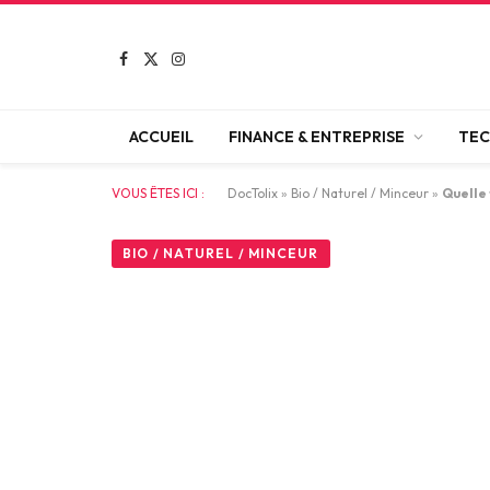
Facebook
X
Instagram
(Twitter)
ACCUEIL
FINANCE & ENTREPRISE
TEC
VOUS ÊTES ICI :
DocTolix
»
Bio / Naturel / Minceur
»
Quelle 
BIO / NATUREL / MINCEUR