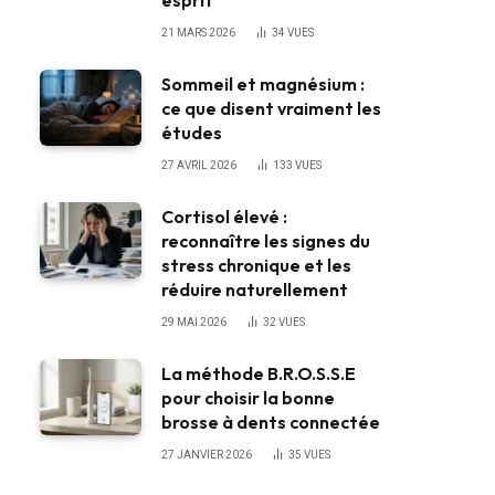
esprit
21 MARS 2026
34
VUES
Sommeil et magnésium :
ce que disent vraiment les
études
27 AVRIL 2026
133
VUES
Cortisol élevé :
reconnaître les signes du
stress chronique et les
réduire naturellement
29 MAI 2026
32
VUES
La méthode B.R.O.S.S.E
pour choisir la bonne
brosse à dents connectée
27 JANVIER 2026
35
VUES