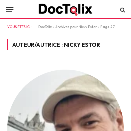
VOUS ÊTES ICI :
DocTolix
»
Archives pour Nicky Estor
»
Page 27
AUTEUR/AUTRICE :
NICKY ESTOR
J
u
r
n
a
l
i