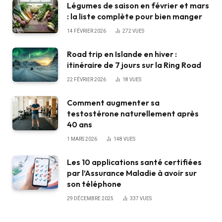
Légumes de saison en février et mars
: la liste complète pour bien manger
14 FÉVRIER 2026
272
VUES
Road trip en Islande en hiver :
itinéraire de 7 jours sur la Ring Road
22 FÉVRIER 2026
18
VUES
Comment augmenter sa
testostérone naturellement après
40 ans
1 MARS 2026
148
VUES
Les 10 applications santé certifiées
par l’Assurance Maladie à avoir sur
son téléphone
29 DÉCEMBRE 2025
337
VUES