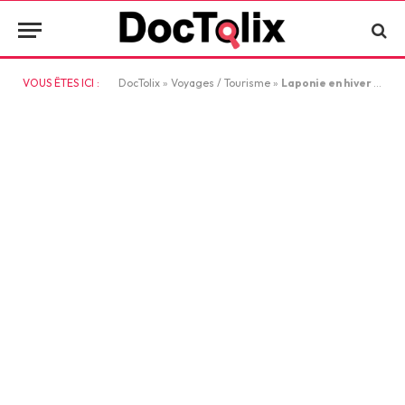
VOUS ÊTES ICI :
DocTolix
»
Voyages / Tourisme
»
Laponie en hiver : immersion magique entre aurores boréales et forêts enneigées