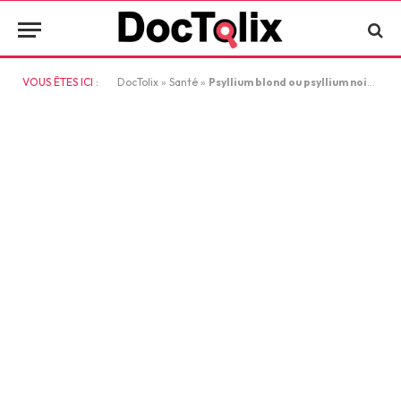
VOUS ÊTES ICI :
DocTolix
»
Santé
»
Psyllium blond ou psyllium noir : les bienfaits pour la santé