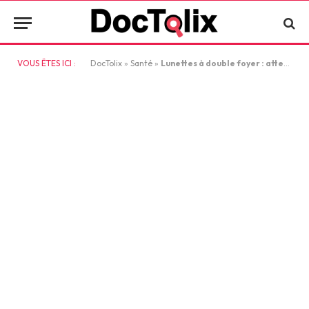
VOUS ÊTES ICI :
DocTolix
»
Santé
»
Lunettes à double foyer : attention aux chutes