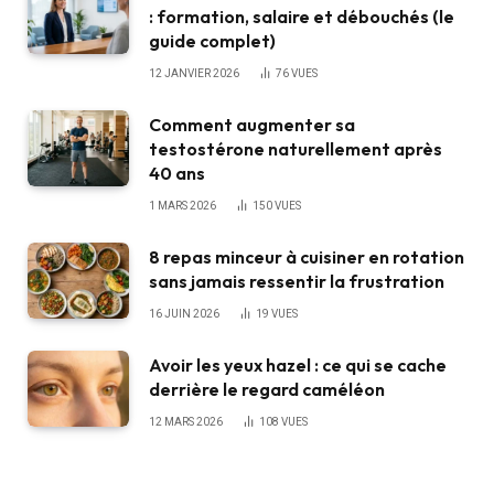
: formation, salaire et débouchés (le
guide complet)
12 JANVIER 2026
76
VUES
Comment augmenter sa
testostérone naturellement après
40 ans
1 MARS 2026
150
VUES
8 repas minceur à cuisiner en rotation
sans jamais ressentir la frustration
16 JUIN 2026
19
VUES
Avoir les yeux hazel : ce qui se cache
derrière le regard caméléon
12 MARS 2026
108
VUES