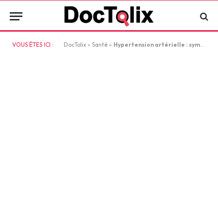
VOUS ÊTES ICI :
DocTolix
»
Santé
»
Hypertension artérielle : symptômes, chiffres normaux et traitements expliqués