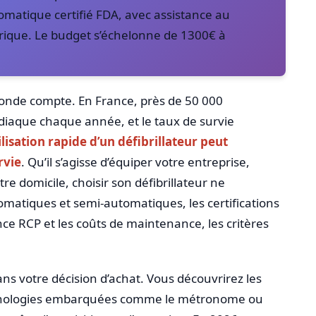
omatique certifié FDA, avec assistance au
ique. Le budget s’échelonne de 1300€ à
conde compte. En France, près de 50 000
rdiaque chaque année, et le taux de survie
tilisation rapide d’un défibrillateur peut
rvie
. Qu’il s’agisse d’équiper votre entreprise,
e domicile, choisir son défibrillateur ne
omatiques et semi-automatiques, les certifications
ance RCP et les coûts de maintenance, les critères
 votre décision d’achat. Vous découvrirez les
echnologies embarquées comme le métronome ou