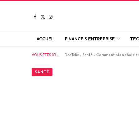
Facebook
X
Instagram
(Twitter)
ACCUEIL
FINANCE & ENTREPRISE
TEC
VOUS ÊTES ICI :
DocTolix
»
Santé
»
Comment bien choisir 
SANTÉ