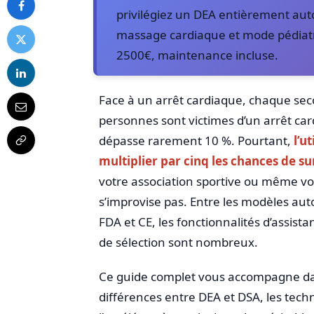
privilégiez un DEA entièrement aut
massage cardiaque et mode pédiatr
2500€, maintenance incluse.
Face à un arrêt cardiaque, chaque se
personnes sont victimes d’un arrêt ca
dépasse rarement 10 %. Pourtant,
l’u
multiplier par cinq les chances de su
votre association sportive ou même votr
s’improvise pas. Entre les modèles aut
FDA et CE, les fonctionnalités d’assist
de sélection sont nombreux.
Ce guide complet vous accompagne dans
différences entre DEA et DSA, les t