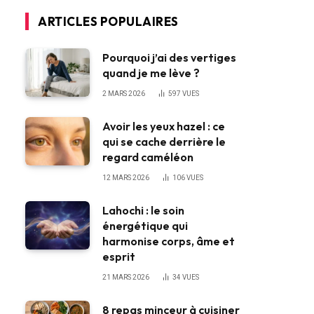
ARTICLES POPULAIRES
Pourquoi j’ai des vertiges
quand je me lève ?
2 MARS 2026
597
VUES
Avoir les yeux hazel : ce
qui se cache derrière le
regard caméléon
12 MARS 2026
106
VUES
Lahochi : le soin
énergétique qui
harmonise corps, âme et
esprit
21 MARS 2026
34
VUES
8 repas minceur à cuisiner