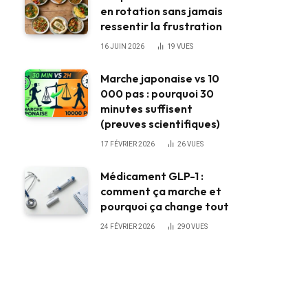
en rotation sans jamais
ressentir la frustration
16 JUIN 2026
19
VUES
Marche japonaise vs 10
000 pas : pourquoi 30
minutes suffisent
(preuves scientifiques)
17 FÉVRIER 2026
26
VUES
Médicament GLP-1 :
comment ça marche et
pourquoi ça change tout
24 FÉVRIER 2026
290
VUES