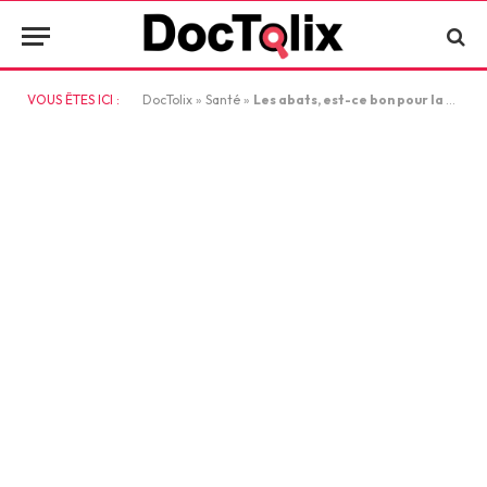
VOUS ÊTES ICI :
DocTolix
»
Santé
»
Les abats, est-ce bon pour la santé ?