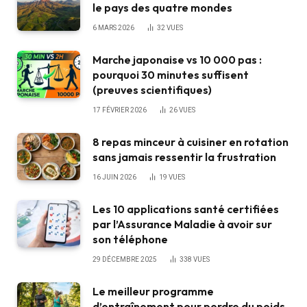
le pays des quatre mondes
6 MARS 2026
32
VUES
Marche japonaise vs 10 000 pas :
pourquoi 30 minutes suffisent
(preuves scientifiques)
17 FÉVRIER 2026
26
VUES
8 repas minceur à cuisiner en rotation
sans jamais ressentir la frustration
16 JUIN 2026
19
VUES
Les 10 applications santé certifiées
par l’Assurance Maladie à avoir sur
son téléphone
29 DÉCEMBRE 2025
338
VUES
Le meilleur programme
d’entraînement pour perdre du poids