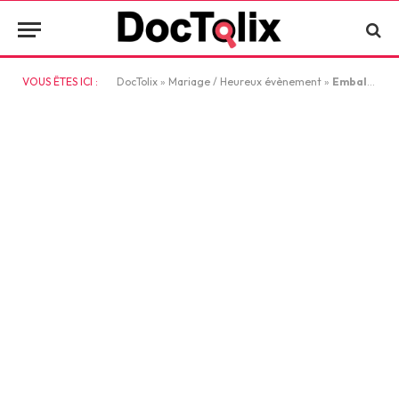
VOUS ÊTES ICI :
DocTolix
»
Mariage / Heureux évènement
»
Emballage cadeau mariage : comment créer une atmosphère inoubliable ?