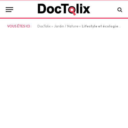
VOUS ÊTES ICI :
DocTolix
»
Jardin / Nature
»
Lifestyle et écologie : entre illusion d’action et vraie dépossession