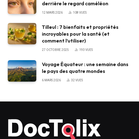
derrière le regard caméléon
12 MARS 2026
108
VUES
Tilleul : 7 bienfaits et propriétés
incroyables pour la santé (et
comment l’utiliser)
27 OCTOBRE 2025
193
VUES
Voyage Équateur : une semaine dans
le pays des quatre mondes
6 MARS 2026
32
VUES