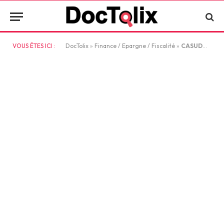
VOUS ÊTES ICI :
DocTolix
»
Finance / Epargne / Fiscalité
»
CASUDMED : comment se connecter à son compte bancaire en ligne ?