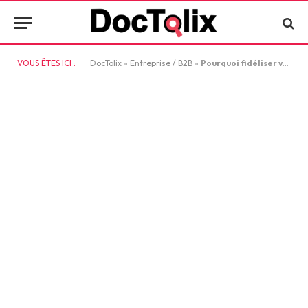
VOUS ÊTES ICI :
DocTolix
»
Entreprise / B2B
»
Pourquoi fidéliser vos clients est bien plus rentable que d’en séduire de nouveaux