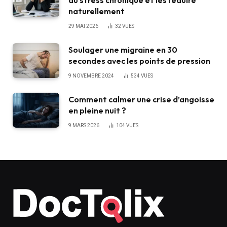
du stress chronique et les réduire
naturellement
29 MAI 2026
32
VUES
Soulager une migraine en 30
secondes avec les points de pression
9 NOVEMBRE 2024
534
VUES
Comment calmer une crise d’angoisse
en pleine nuit ?
9 MARS 2026
104
VUES