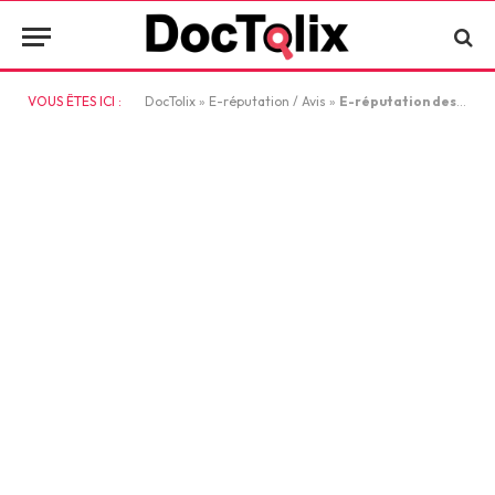
VOUS ÊTES ICI :
DocTolix
»
E-réputation / Avis
»
E-réputation des entreprises : comment la gérer efficacement ?