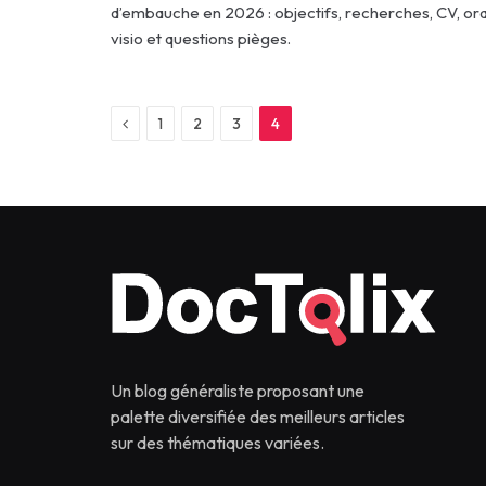
d’embauche en 2026 : objectifs, recherches, CV, ora
visio et questions pièges.
Previous
1
2
3
4
Un blog généraliste proposant une
palette diversifiée des meilleurs articles
sur des thématiques variées.