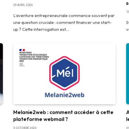
s
29 AVRIL 2024
1
L’aventure entrepreneuriale commence souvent par
une question cruciale : comment financer une start-
S
up ? Cette interrogation est…
v
Melanie2web : comment accéder à cette
A
plateforme webmail ?
l
3 OCTOBRE 2023
3