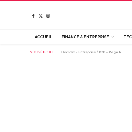
Facebook
X
Instagram
(Twitter)
ACCUEIL
FINANCE & ENTREPRISE
TEC
VOUS ÊTES ICI :
DocTolix
»
Entreprise / B2B
»
Page 4