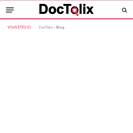
VOUS ÊTES ICI :
DocTolix
»
Blog