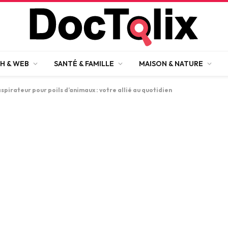
H & WEB
SANTÉ & FAMILLE
MAISON & NATURE
spirateur pour poils d’animaux : votre allié au quotidien