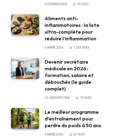
9 FÉVRIER 2026
35
VUES
Aliments anti-
inflammatoires : la liste
ultra-complète pour
réduire l’inflammation
5 MARS 2026
1 255
VUES
Devenir secrétaire
médicale en 2026 :
formation, salaire et
débouchés (le guide
complet)
12 JANVIER 2026
76
VUES
Le meilleur programme
d’entraînement pour
perdre du poids à 50 ans
4 MARS 2026
67
VUES