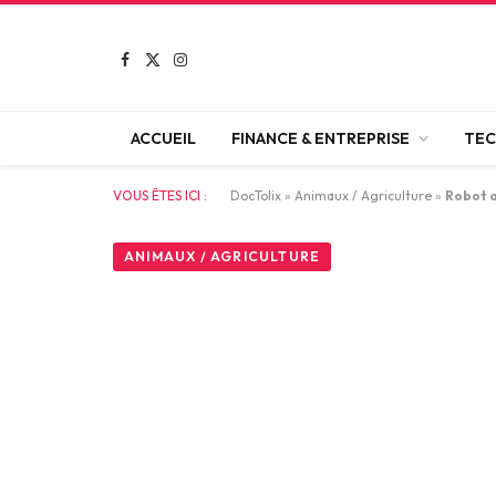
Facebook
X
Instagram
(Twitter)
ACCUEIL
FINANCE & ENTREPRISE
TEC
VOUS ÊTES ICI :
DocTolix
»
Animaux / Agriculture
»
Robot a
ANIMAUX / AGRICULTURE