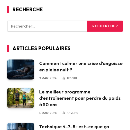
RECHERCHE
ARTICLES POPULAIRES
Comment calmer une crise d’angoisse
en pleine nuit ?
9 MARS 2026
105
VUES
Le meilleur programme
d’entraînement pour perdre du poids
à 50 ans
4 MARS 2026
67
VUES
Technique 4-7-8 : est-ce que ça