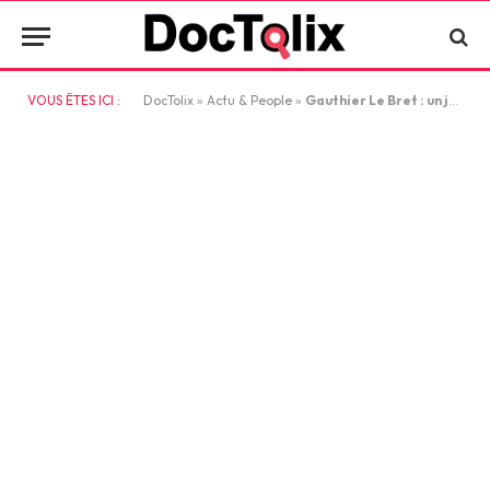
VOUS ÊTES ICI :
DocTolix
»
Actu & People
»
Gauthier Le Bret : un journaliste émérite sur les ondes de CNews