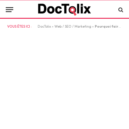
VOUS ÊTES ICI :
DocTolix
»
Web / SEO / Marketing
»
Pourquoi faire appel à une agence de référencement naturel ?