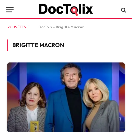
VOUS ÊTES ICI :
DocTolix
»
Brigitte Macron
BRIGITTE MACRON