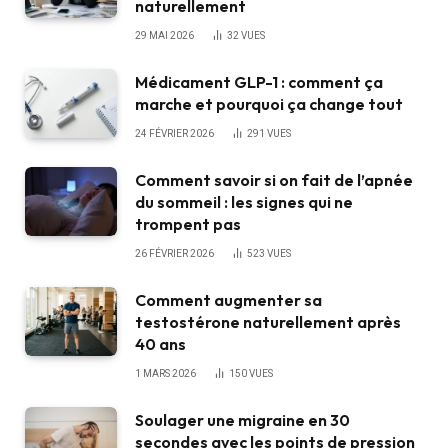
naturellement
29 MAI 2026
32
VUES
Médicament GLP-1 : comment ça
marche et pourquoi ça change tout
24 FÉVRIER 2026
291
VUES
Comment savoir si on fait de l’apnée
du sommeil : les signes qui ne
trompent pas
26 FÉVRIER 2026
523
VUES
Comment augmenter sa
testostérone naturellement après
40 ans
1 MARS 2026
150
VUES
Soulager une migraine en 30
secondes avec les points de pression