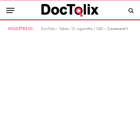
VOUS ÊTES ICI :
DocTolix
»
Tabac / E-cigarette / CBD
»
Comment la cigarette électronique peut aider à réduire la consommation de tabac ?